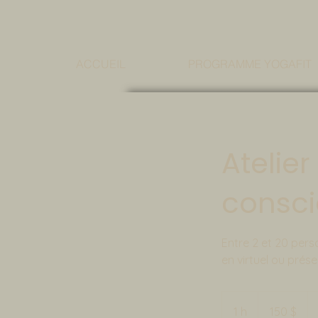
ACCUEIL
PROGRAMME YOGAFIT
Atelier
consc
Entre 2 et 20 per
en virtuel ou pré
150 dollars
canadiens
1 h
1
150 $