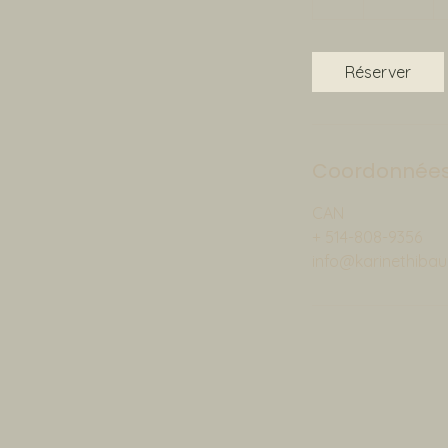
Réserver
Coordonnée
CAN
+ 514-808-9356
info@karinethibau